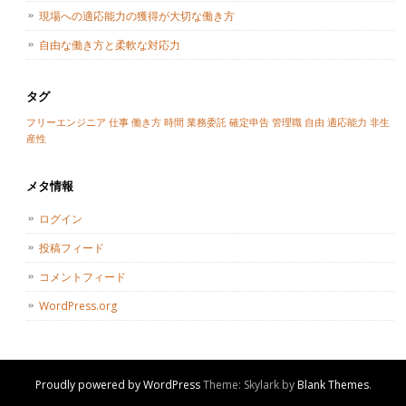
現場への適応能力の獲得が大切な働き方
自由な働き方と柔軟な対応力
タグ
フリーエンジニア
仕事
働き方
時間
業務委託
確定申告
管理職
自由
適応能力
非生
産性
メタ情報
ログイン
投稿フィード
コメントフィード
WordPress.org
Proudly powered by WordPress
Theme: Skylark by
Blank Themes
.