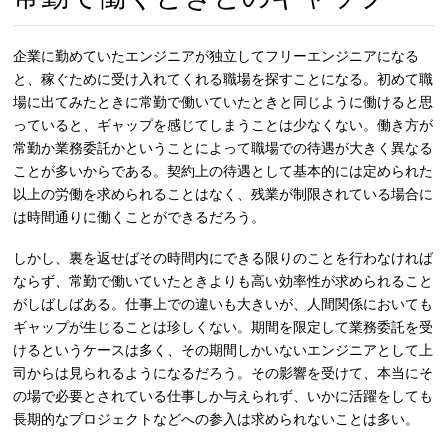
企業に勤めていたエンジニアが独立してフリーエンジニアになる
と、稼ぐために受け入れてくれる職場を探すことになる。初めて職
場に出てみたときに常勤で働いていたときと同じように働けると思
っていると、ギャップを感じてしまうことは少なくない。働き方が
常勤か業務委託かということによって職場での待遇が大きく異なる
ことが多いからである。契約上の待遇として基本的には定められた
以上の労働を求められることはなく、残業が制限されている場合に
は時間通りに働くことができるだろう。
しかし、裏を返せばその時間内にできる限りのことを行わなければ
ならず、常勤で働いていたときよりも高い効率性が求められること
がしばしばある。仕事上での違いも大きいが、人間関係においても
ギャップが生じることは珍しくない。期間を限定して業務委託を受
けるというケースは多く、その期間しかいないエンジニアとして上
司からは見られるようになるだろう。その影響を受けて、本当にそ
の場で必要とされている仕事しか与えられず、いかに活躍をしても
長期的なプロジェクトなどへの参入は求められないことは多い。