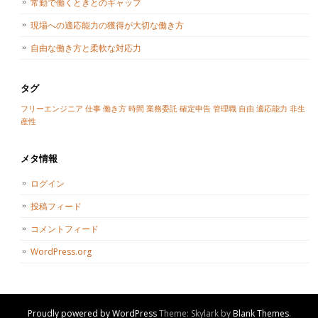
常勤で働くときとのギャップ
現場への適応能力の獲得が大切な働き方
自由な働き方と柔軟な対応力
タグ
フリーエンジニア
仕事
働き方
時間
業務委託
確定申告
管理職
自由
適応能力
非生
産性
メタ情報
ログイン
投稿フィード
コメントフィード
WordPress.org
Proudly powered by WordPress
Theme: Skylark by
Blank Themes
.